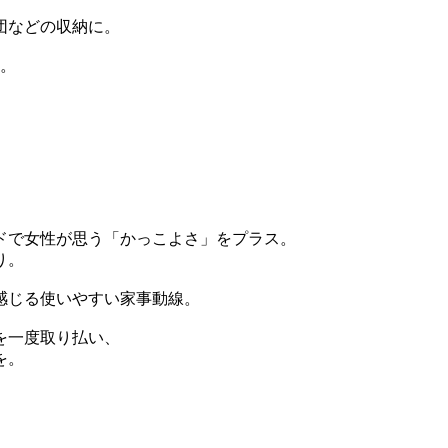
団などの収納に。
す。
ドで女性が思う「かっこよさ」をプラス。
り。
感じる使いやすい家事動線。
を一度取り払い、
を。