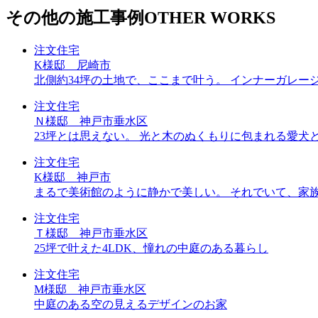
その他の施工事例
OTHER WORKS
注文住宅
K様邸 尼崎市
北側約34坪の土地で、ここまで叶う。 インナーガレー
注文住宅
Ｎ様邸 神戸市垂水区
23坪とは思えない。 光と木のぬくもりに包まれる愛犬
注文住宅
K様邸 神戸市
まるで美術館のように静かで美しい。 それでいて、家
注文住宅
Ｔ様邸 神戸市垂水区
25坪で叶えた4LDK、憧れの中庭のある暮らし
注文住宅
M様邸 神戸市垂水区
中庭のある空の見えるデザインのお家