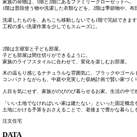
家族の荷物は、1階と2階にあるファミリークローゼットへ。
1階は普段使う物や洗濯した衣類などを。2階は季節物や、布
洗濯したものを、あちこち移動しないでも1階で完結できま
工程の多い洗濯作業を少しでもスムーズに。
2階は主寝室と子ども部屋。
子ども部屋は間仕切りができるように。
家族のライフスタイルに合わせて、変化を楽しむお部屋。
木の温もり感じるナチュラルな雰囲気に、ブラックやゴール
コンパクトながらも、中庭や充実した収納計画で賢い家づく
人目を気にせず、家族がのびのび暮らせるお家。生活の中で
「いい土地でなければいい家は建たない」といった固定概念
土地にかける予算をおさえることで、老後まで豊かな暮らし
注文住宅
DATA