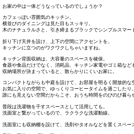
お家の中は一体どうなっているのでしょうか？
カフェっぽい雰囲気のキッチン。
横並びのダイニングは見た目もスッキリ。
木のナチュラルさと、引き締まるブラックでシンプルスマー
折り下げ天井を設け、上下の空間にアクセントを。
キッチンに立つのがワクワクしちゃいますね。
キッチン背面収納は、大容量のスペースを確保。
食器や食品だけでなく、消耗品、キッチン家電やゴミ箱など
収納場所が決まっていると、散らかりにくいお家に。
コンパクトながらも中庭を設けて、お部屋を明るく開放的な
お気に入りの空間で、ゆっくりコーヒータイムを過ごしたり
誰にも見えない空間だからこそ、おうち時間をのびのび暮ら
普段は洗濯物を干すスペースとして活用しても。
洗面室と繋がっているので、ラクラクな洗濯動線。
洗面室にも収納棚を設けて、洗剤やタオルなどを置くスペー