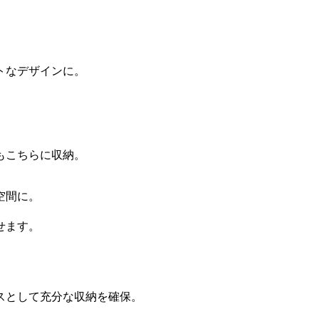
トなデザインに。
もこちらに収納。
空間に。
。
せます。
スとして充分な収納を確保。