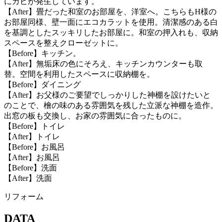
にカビが発生しています。
【After】畳だった和室のお部屋を、洋室へ。こちらもH様の
お部屋同様、壁一面にエコカラットを使用。清潔感のある白
を基調としたスッキリしたお部屋に。和室の押入れも、収納
スペースを整えクローゼットに。
【Before】キッチン。
【After】無垢床の色にそろえ、キッチンカウンターも取
替。空間を利用したスペースに収納棚を。
【Before】ダイニング
【After】お父様のご要望でしっかりした神棚を設けたいと
のことで、檜の味のある雰囲気を残した立派な神棚を造作。
出窓の板も交換し、お家の雰囲気に合ったものに。
【Before】トイレ
【After】トイレ
【Before】お風呂
【After】お風呂
【Before】洗面
【After】洗面
リフォーム
DATA