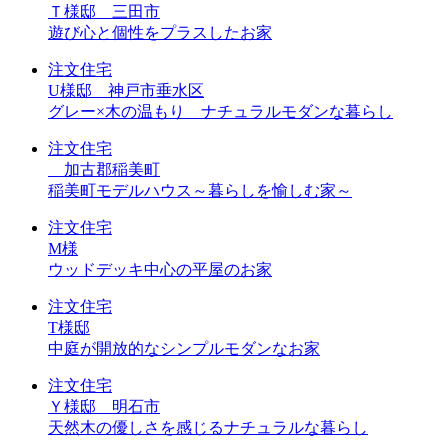
Ｔ様邸 三田市
遊び心と個性をプラスしたお家
注文住宅
U様邸 神戸市垂水区
グレー×木の温もり ナチュラルモダンな暮らし
注文住宅
加古郡稲美町
稲美町モデルハウス～暮らしを愉しむ家～
注文住宅
M様
ウッドデッキ中心の平屋のお家
注文住宅
T様邸
中庭が開放的なシンプルモダンなお家
注文住宅
Ｙ様邸 明石市
天然木の優しさを感じるナチュラルな暮らし