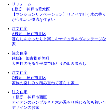
リフォーム
H様邸 神戸市垂水区
【マンションリノベーション】リノベで叶う木の香り
が心地いい快適な住まい
注文住宅
A様邸 神戸市北区
暮らしをゆったりと楽しむナチュラルヴィンテージな
家
注文住宅
F様邸 加古郡稲美町
大黒柱のある半平屋でゆとりの田舎暮らし
注文住宅
O様邸 神戸市北区
家族の楽しみを積み重ねて暮らす家。
注文住宅
Ｔ様邸 神戸市西区
アイアンのシンプルさと木の温もり感じる落ち着いた
デザインのお家