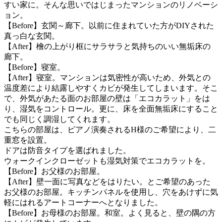
すい家に。そんな思いではじまったマンションのリノベーシ
ョン。
【Before】玄関～廊下。以前に住まれていた方がDIYされた
真っ白な玄関。
【After】檜の上がり框にサラサラと気持ちのいい無垢床の
廊下。
【Before】寝室。
【After】寝室。マンションは気密性が高いため、外気との
温度差により結露しやすくカビが発生してしまいます。そこ
で、外気があたる面のお部屋の壁は「エコカラット」をは
り、湿気をコントロール。更に、床を全面無垢床にすること
でも同じく調湿してくれます。
こちらの部屋は、ピアノ演奏されるH様のご希望により、二
重窓を設置。
ドアは防音タイプを選ばれました。
ウォークインクローゼットも湿気対策でエコカラットを。
【Before】お父様のお部屋。
【After】壁一面に写真などをはりたい。とご希望のあった
お父様のお部屋。キッチンパネルを使用し、穴をあけずに気
軽にはれるアートコーナーへとなりました。
【Before】お母様のお部屋。和室。よく見ると、壁の隅の方