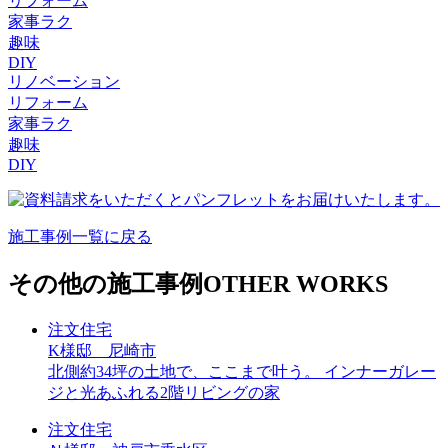
リフォーム
家事ラク
趣味
DIY
リノベーション
リフォーム
家事ラク
趣味
DIY
施工事例一覧に戻る
その他の施工事例
OTHER WORKS
注文住宅
K様邸 尼崎市
北側約34坪の土地で、ここまで叶う。 インナーガレー
ジと光あふれる2階リビングの家
注文住宅