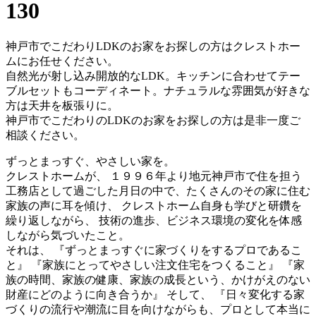
130
神戸市でこだわりLDKのお家をお探しの方はクレストホー
ムにお任せください。
自然光が射し込み開放的なLDK。キッチンに合わせてテー
ブルセットもコーディネート。ナチュラルな雰囲気が好きな
方は天井を板張りに。
神戸市でこだわりのLDKのお家をお探しの方は是非一度ご
相談ください。
ずっとまっすぐ、やさしい家を。
クレストホームが、 １９９６年より地元神戸市で住を担う
工務店として過ごした月日の中で、たくさんのその家に住む
家族の声に耳を傾け、 クレストホーム自身も学びと研鑽を
繰り返しながら、 技術の進歩、ビジネス環境の変化を体感
しながら気づいたこと。
それは、 『ずっとまっすぐに家づくりをするプロであるこ
と』 『家族にとってやさしい注文住宅をつくること』 『家
族の時間、家族の健康、家族の成長という、かけがえのない
財産にどのように向き合うか』 そして、 『日々変化する家
づくりの流行や潮流に目を向けながらも、プロとして本当に