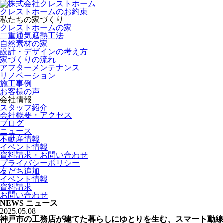
クレストホームのお約束
私たちの家づくり
クレストホームの家
二重通気遮熱工法
自然素材の家
設計・デザインの考え方
家づくりの流れ
アフターメンテナンス
リノベーション
施工事例
お客様の声
会社情報
スタッフ紹介
会社概要・アクセス
ブログ
ニュース
不動産情報
イベント情報
資料請求・お問い合わせ
プライバシーポリシー
友だち追加
イベント情報
資料請求
お問い合わせ
NEWS
ニュース
2025.05.08
神戸市の工務店が建てた暮らしにゆとりを生む、スマート動線