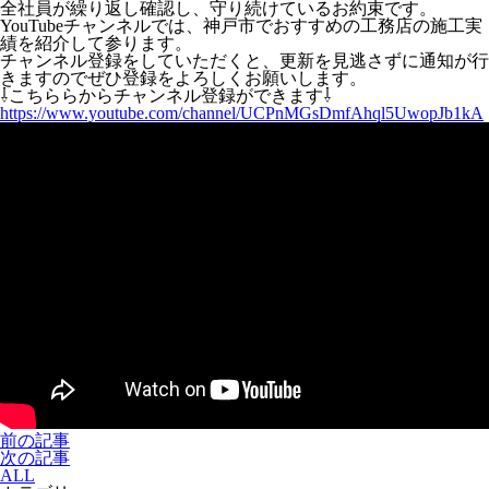
全社員が繰り返し確認し、守り続けているお約束です。
YouTubeチャンネルでは、神戸市でおすすめの工務店の施工実
績を紹介して参ります。
チャンネル登録をしていただくと、更新を見逃さずに通知が行
きますのでぜひ登録をよろしくお願いします。
⇩こちららからチャンネル登録ができます⇩
https://www.youtube.com/channel/UCPnMGsDmfAhql5UwopJb1kA
前の記事
次の記事
ALL