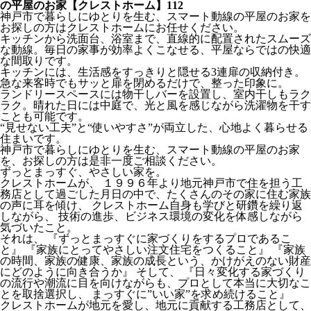
の平屋のお家【クレストホーム】112
神戸市で暮らしにゆとりを生む、スマート動線の平屋のお家を
お探しの方はクレストホームにお任せください。
キッチンから洗面台、浴室まで、直線的に配置されたスムーズ
な動線。毎日の家事が効率よくこなせる、平屋ならではの快適
な間取りです。
キッチンには、生活感をすっきりと隠せる3連扉の収納付き。
急な来客時でもサッと扉を閉めるだけで、整った印象に。
ランドリースペースには物干しバーを設置し、室内干しもラク
ラク。晴れた日には中庭で、光と風を感じながら洗濯物を干す
ことも可能です。
“見せない工夫”と“使いやすさ”が両立した、心地よく暮らせる
住まいです。
神戸市で暮らしにゆとりを生む、スマート動線の平屋のお家
を、お探しの方は是非一度ご相談ください。
ずっとまっすぐ、やさしい家を。
クレストホームが、 １９９６年より地元神戸市で住を担う工
務店として過ごした月日の中で、たくさんのその家に住む家族
の声に耳を傾け、 クレストホーム自身も学びと研鑽を繰り返
しながら、 技術の進歩、ビジネス環境の変化を体感しながら
気づいたこと。
それは、 『ずっとまっすぐに家づくりをするプロであるこ
と』 『家族にとってやさしい注文住宅をつくること』 『家族
の時間、家族の健康、家族の成長という、かけがえのない財産
にどのように向き合うか』 そして、 『日々変化する家づくり
の流行や潮流に目を向けながらも、プロとして本当に大切なこ
とを取捨選択し、 まっすぐに”いい家”を求め続けること』
クレストホームが地元を愛し、地元に貢献する工務店として、