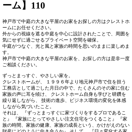
ーム】110
神戸市で中庭の大きな平屋のお家をお探しの方はクレストホ
ームにお任せください。
外からの視線を遮る中庭を中心に設計されたことで、周囲を
気にせずに過ごせるプライベート空間を確保。
中庭がつなぐ、光と風と家族の時間を思いのままに楽しめま
す。
神戸市で中庭の大きな平屋のお家を、お探しの方は是非一度
ご相談ください。
ずっとまっすぐ、やさしい家を。
クレストホームが、 １９９６年より地元神戸市で住を担う
工務店として過ごした月日の中で、たくさんのその家に住む
家族の声に耳を傾け、 クレストホーム自身も学びと研鑽を
繰り返しながら、 技術の進歩、ビジネス環境の変化を体感
しながら気づいたこと。
それは、 『ずっとまっすぐに家づくりをするプロであるこ
と』 『家族にとってやさしい注文住宅をつくること』 『家
族の時間、家族の健康、家族の成長という、かけがえのない
財産にどのように向き合うか』 そして、 『日々変化する家