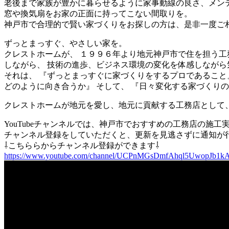
老後まで家族が豊かに暮らせるように家事動線の良さ、メン
窓や換気扇をお家の正面に持ってこない間取りを。
神戸市で合理的で賢い家づくりをお探しの方は、是非一度ご
ずっとまっすぐ、やさしい家を。
クレストホームが、 １９９６年より地元神戸市で住を担う工
しながら、 技術の進歩、ビジネス環境の変化を体感しながら
それは、 『ずっとまっすぐに家づくりをするプロであること
どのように向き合うか』 そして、 『日々変化する家づくり
クレストホームが地元を愛し、地元に貢献する工務店として
YouTubeチャンネルでは、神戸市でおすすめの工務店の施
チャンネル登録をしていただくと、更新を見逃さずに通知が
⇩こちららからチャンネル登録ができます⇩
https://www.youtube.com/channel/UCPnMGsDmfAhql5UwopJb1k