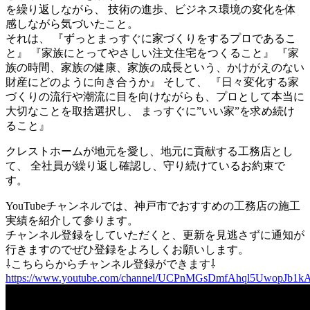
を繰り返しながら、 技術の進歩、ビジネス環境の変化を体
感しながら気づいたこと。
それは、 『ずっとまっすぐに家づくりをするプロであるこ
と』 『家族にとってやさしい注文住宅をつくること』 『家
族の時間、家族の健康、家族の成長という、かけがえのない
財産にどのように向き合うか』 そして、 『日々変化する家
づくりの流行や潮流に目を向けながらも、プロとして本当に
大切なことを取捨選択し、 まっすぐに”いい家”を求め続け
ること』
クレストホームが地元を愛し、地元に貢献する工務店とし
て、 全社員が繰り返し確認し、守り続けているお約束で
す。
YouTubeチャンネルでは、神戸市でおすすめの工務店の施工
実績を紹介して参ります。
チャンネル登録をしていただくと、更新を見逃さずに通知が
行きますのでぜひ登録をよろしくお願いします。
⇩こちららからチャンネル登録ができます⇩
https://www.youtube.com/channel/UCPnMGsDmfAhql5UwopJb1k