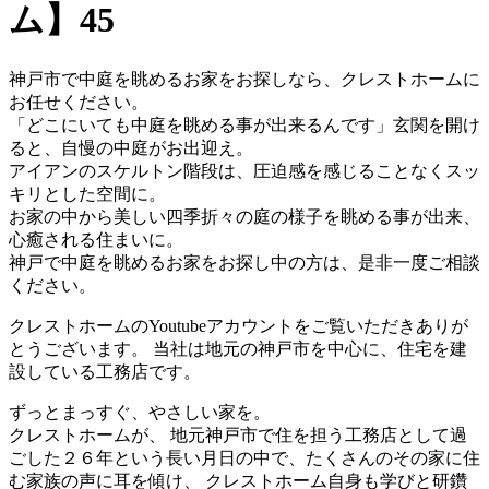
ム】45
神戸市で中庭を眺めるお家をお探しなら、クレストホームに
お任せください。
「どこにいても中庭を眺める事が出来るんです」玄関を開け
ると、自慢の中庭がお出迎え。
アイアンのスケルトン階段は、圧迫感を感じることなくスッ
キリとした空間に。
お家の中から美しい四季折々の庭の様子を眺める事が出来、
心癒される住まいに。
神戸で中庭を眺めるお家をお探し中の方は、是非一度ご相談
ください。
クレストホームのYoutubeアカウントをご覧いただきありが
とうございます。 当社は地元の神戸市を中心に、住宅を建
設している工務店です。
ずっとまっすぐ、やさしい家を。
クレストホームが、 地元神戸市で住を担う工務店として過
ごした２６年という長い月日の中で、たくさんのその家に住
む家族の声に耳を傾け、 クレストホーム自身も学びと研鑽