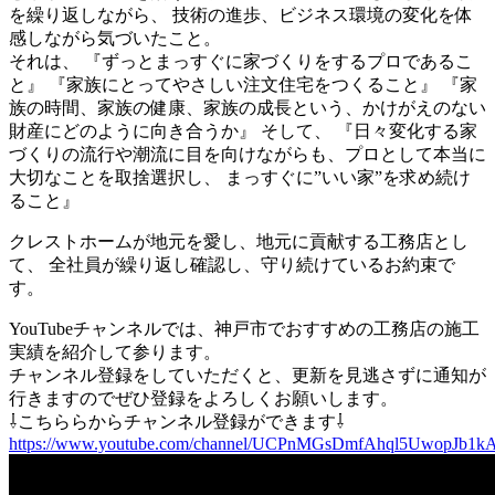
を繰り返しながら、 技術の進歩、ビジネス環境の変化を体
感しながら気づいたこと。
それは、 『ずっとまっすぐに家づくりをするプロであるこ
と』 『家族にとってやさしい注文住宅をつくること』 『家
族の時間、家族の健康、家族の成長という、かけがえのない
財産にどのように向き合うか』 そして、 『日々変化する家
づくりの流行や潮流に目を向けながらも、プロとして本当に
大切なことを取捨選択し、 まっすぐに”いい家”を求め続け
ること』
クレストホームが地元を愛し、地元に貢献する工務店とし
て、 全社員が繰り返し確認し、守り続けているお約束で
す。
YouTubeチャンネルでは、神戸市でおすすめの工務店の施工
実績を紹介して参ります。
チャンネル登録をしていただくと、更新を見逃さずに通知が
行きますのでぜひ登録をよろしくお願いします。
⇩こちららからチャンネル登録ができます⇩
https://www.youtube.com/channel/UCPnMGsDmfAhql5UwopJb1k