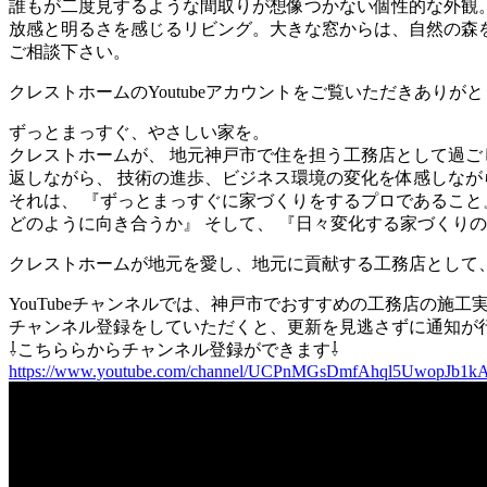
誰もが二度見するような間取りが想像つかない個性的な外観
放感と明るさを感じるリビング。大きな窓からは、自然の森
ご相談下さい。
クレストホームのYoutubeアカウントをご覧いただきあり
ずっとまっすぐ、やさしい家を。
クレストホームが、 地元神戸市で住を担う工務店として過ご
返しながら、 技術の進歩、ビジネス環境の変化を体感しなが
それは、 『ずっとまっすぐに家づくりをするプロであること
どのように向き合うか』 そして、 『日々変化する家づくり
クレストホームが地元を愛し、地元に貢献する工務店として
YouTubeチャンネルでは、神戸市でおすすめの工務店の施
チャンネル登録をしていただくと、更新を見逃さずに通知が
⇩こちららからチャンネル登録ができます⇩
https://www.youtube.com/channel/UCPnMGsDmfAhql5UwopJb1k