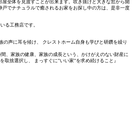
部屋全体を見渡すことが出来ます。吹き抜けと大きな窓から開
神戸でナチュラルで癒されるお家をお探し中の方は、是非一度
ている工務店です。
族の声に耳を傾け、 クレストホーム自身も学びと研鑽を繰り
時間、家族の健康、家族の成長という、かけがえのない財産に
を取捨選択し、 まっすぐに”いい家”を求め続けること』