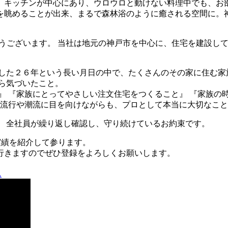
。キッチンが中心にあり、ウロウロと動けない料理中でも、お
を眺めることが出来、まるで森林浴のように癒される空間に。
がとうございます。 当社は地元の神戸市を中心に、住宅を建設し
した２６年という長い月日の中で、たくさんのその家に住む家
ら気づいたこと。
』 『家族にとってやさしい注文住宅をつくること』 『家族の
の流行や潮流に目を向けながらも、プロとして本当に大切なこと
、 全社員が繰り返し確認し、守り続けているお約束です。
工実績を紹介して参ります。
行きますのでぜひ登録をよろしくお願いします。
A