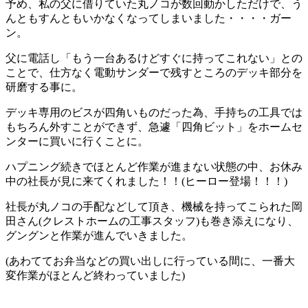
予め、私の父に借りていた丸ノコが数回動かしただけで、う
んともすんともいかなくなってしまいました・・・・ガー
ン。
父に電話し「もう一台あるけどすぐに持ってこれない」との
ことで、仕方なく電動サンダーで残すところのデッキ部分を
研磨する事に。
デッキ専用のビスが四角いものだった為、手持ちの工具では
もちろん外すことができず、急遽「四角ビット」をホームセ
ンターに買いに行くことに。
ハプニング続きでほとんど作業が進まない状態の中、お休み
中の社長が見に来てくれました！！(ヒーロー登場！！！)
社長が丸ノコの手配などして頂き、機械を持ってこられた岡
田さん(クレストホームの工事スタッフ)も巻き添えになり、
グングンと作業が進んでいきました。
(あわててお弁当などの買い出しに行っている間に、一番大
変作業がほとんど終わっていました)