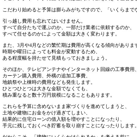
こだわり始めると予算は膨らみがちですので、「いくらまで
引っ越し費用も忘れてはいけません。
すべて自分たちで運ぶのか、一部だけ業者に依頼するのか、
すべて任せるのかによって金額は大きく変わります。
また、3月や4月などの繁忙期は費用が高くなる傾向がありま
時期や曜日によっても料金が変動するため、
ある程度幅を持たせて見積もっておきましょう。
そのほか、テレビアンテナやインターネット回線の工事費用
カーテン購入費用、外構の追加工事費、
地鎮祭や上棟時の費用なども発生します。
ひとつひとつは大きな金額でなくても、
積み重なると数十万円規模になることもあります。
これらを予算に含めないまま家づくりを進めてしまうと、
土地や建物にお金をかけ過ぎてしまい、
結果的に住宅ローンの借入額を増やすことになったり、
手元に残しておくべき貯蓄を取り崩すことになったりします
だからこそ、「建物にいくらかけられるか」を考える前に、