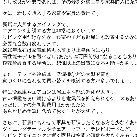
もし改良が不要であれば、その分を外構工事や家具購入に充
次に、新しく購入する家電や家具の費用です。
新居に入居するタイミングで、
エアコンを新調する方は非常に多くいます。
リビング用だけなのか、寝室や子ども部屋にも設置するのか
必要な台数は変わります。
2026年現在は家電価格も以前より上昇傾向にあり、
高性能モデルを選べば1台あたり20万円前後になることもあ
複数台設置する場合は、想像以上の出費になる可能性があり
また、テレビや冷蔵庫、洗濯機などの大型家電も、
家づくりに合わせて買い替えを検討する方が多いでしょう。
特に冷蔵庫やエアコンは省エネ性能の進化が大きく、
古い機種を使い続けるよりも電気代を抑えられるケースもあ
ただし、その分初期費用はかかるため、
あらかじめ予算に含めておくことが大切です。
さらに、新居に合わせて家具を新調したくなる方も少なくあ
ダイニングテーブルやチェア、ソファ、テレビボードなど、
リビングダイニングに置く家具は空間の印象を大きく左右し