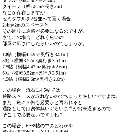
ダブル（幅1.4m×長さ2m）
クイーン（幅1.8cm×長さ2m）
などが存在しますが、
セミダブルを2台並べて置く場合、
2.4m×2mのスペースと
その周りに通路が必要になるのですが、
さてこの場合、どれくらいの
部屋の広さにしたらいいのでしょうか。
10帖（横幅4.42m×奥行き3.51m）
8帖（横幅3.52m×奥行き3.51m）
7.5帖（横幅4.42m×奥行き2.6m）
6帖（横幅3.52m×奥行き3.51m）
4.5帖（横幅2.6m×奥行き2.6m）
この場合、流石に4.5帖では
通路スペースが取れないのでちょっと厳しいですよね。
また、逆に10帖も必要かと言われると
通路としては勿体無いぐらい余白が出来過ぎるので、
そこまで必要ないですよね？
この場合、6〜8帖の中のどれかを
選ばれる方が多いと思いますが、