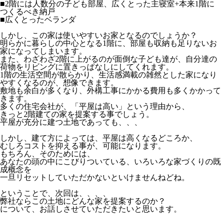
■2階には人数分の子ども部屋、広くとった主寝室+本来1階に
つくるべき納戸
■広くとったベランダ
しかし、この家は使いやすいお家となるのでしょうか？
明らかに暮らしの中心となる1階に、部屋も収納も足りないお
家になってしまいます。
また、わざわざ2階に上がるのが面倒な子ども達が、自分達の
荷物をリビングに置きっぱなしにしてくれます。
1階の生活空間が散らかり、生活感満載の雑然とした家になり
やすくなるのが、想像できます。
敷地も余白が多くなり、外構工事にかかる費用も多くかかって
きます。
多くの住宅会社が、「平屋は高い」という理由から、
きっと2階建ての家を提案する事でしょう。
平屋が充分に建つ土地であっても、、、
しかし、建て方によっては、平屋は高くなるどころか、
むしろコストを抑える事が、可能になります。
もちろん、そのためには、
あなたの頭の中にこびりついている、いろいろな家づくりの既
成概念を
一旦リセットしていただかないといけませんねどね。
ということで、次回は、、、、
弊社ならこの土地にどんな家を提案するのか？
について、お話しさせていただきたいと思います。