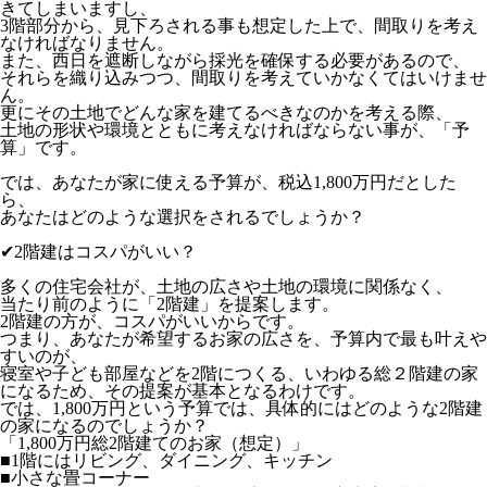
きてしまいますし、
3階部分から、見下ろされる事も想定した上で、間取りを考え
なければなりません。
また、西日を遮断しながら採光を確保する必要があるので、
それらを織り込みつつ、間取りを考えていかなくてはいけませ
ん。
更にその土地でどんな家を建てるべきなのかを考える際、
土地の形状や環境とともに考えなければならない事が、「予
算」です。
では、あなたが家に使える予算が、税込1,800万円だとした
ら、
あなたはどのような選択をされるでしょうか？
✔2階建はコスパがいい？
多くの住宅会社が、土地の広さや土地の環境に関係なく、
当たり前のように「2階建」を提案します。
2階建の方が、コスパがいいからです。
つまり、あなたが希望するお家の広さを、予算内で最も叶えや
すいのが、
寝室や子ども部屋などを2階につくる、いわゆる総２階建の家
になるため、その提案が基本となるわけです。
では、1,800万円という予算では、具体的にはどのような2階建
の家になるのでしょうか？
「1,800万円総2階建てのお家（想定）」
■1階にはリビング、ダイニング、キッチン
■小さな畳コーナー