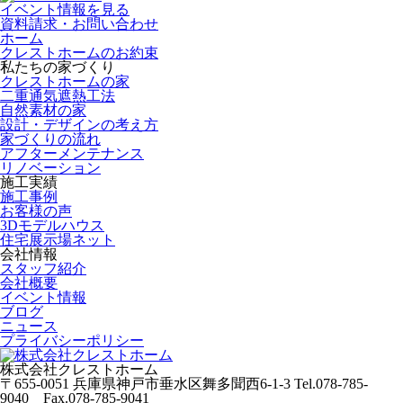
イベント情報を見る
資料請求・お問い合わせ
ホーム
クレストホームのお約束
私たちの家づくり
クレストホームの家
二重通気遮熱工法
自然素材の家
設計・デザインの考え方
家づくりの流れ
アフターメンテナンス
リノベーション
施工実績
施工事例
お客様の声
3Dモデルハウス
住宅展示場ネット
会社情報
スタッフ紹介
会社概要
イベント情報
ブログ
ニュース
プライバシーポリシー
株式会社クレストホーム
〒655-0051
兵庫県神戸市垂水区舞多聞西6-1-3
Tel.078-785-
9040 Fax.078-785-9041