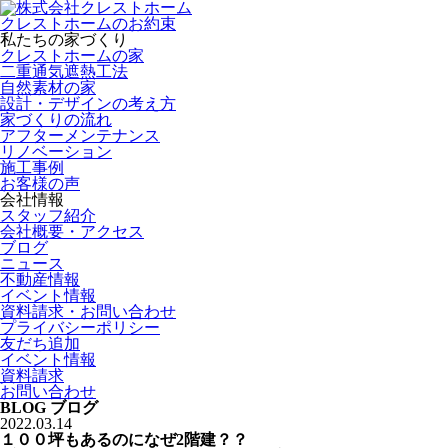
クレストホームのお約束
私たちの家づくり
クレストホームの家
二重通気遮熱工法
自然素材の家
設計・デザインの考え方
家づくりの流れ
アフターメンテナンス
リノベーション
施工事例
お客様の声
会社情報
スタッフ紹介
会社概要・アクセス
ブログ
ニュース
不動産情報
イベント情報
資料請求・お問い合わせ
プライバシーポリシー
友だち追加
イベント情報
資料請求
お問い合わせ
BLOG
ブログ
2022.03.14
１００坪もあるのになぜ2階建？？