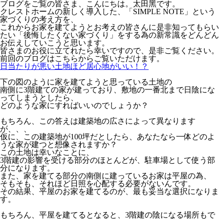
ブログをご覧の皆さま、こんにちは。太田黑です。
クレストホームの新しく導入した、「SIMPLE NOTE」という
家づくりの考え方を、
これからお家を建てようとお考えの皆さんに是非知ってもらい
たい「後悔したくない家づくり」をする為の新常識をどんどん
お伝えしていこうと思います。
皆さまのお役に立てれたら幸いですので、是非ご覧ください。
前回のブログはこちらからご覧いただけます。
日当たりが悪い土地ほど居心地がいい！？
下の図のように家を建てようと思っている土地の
南側に3階建ての家が建っており、敷地の一番北まで日陰にな
ってしまうとしたら、
どのような家にすればいいのでしょうか？
もちろん、この答えは建築地の広さによって異なります
が、、、
仮に、この建築地が100坪だとしたら、あなたなら一体どのよ
うな家が建つと想像されますか？
この土地は幸いなことに、
3階建の影響を受ける部分のほとんどが、駐車場として使う部
分になります。
また、家を建てる部分の南側に建っているお家は平屋の為、
そもそも、それほど日照を心配する必要がないんです。
その結果、平屋のお家を建てるのが、最も妥当な選択になりま
す。
もちろん、平屋を建てるとなると、3階建の陰になる場所もで