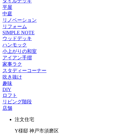
タイルデッキ
平屋
中庭
リノベーション
リフォーム
SIMPLE NOTE
ウッドデッキ
ハンモック
小上がりの和室
アイアン手摺
家事ラク
スタディーコーナー
吹き抜け
趣味
DIY
ロフト
リビング階段
店舗
注文住宅
Y様邸
神戸市須磨区