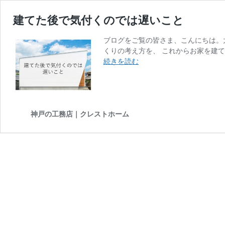
建てた後で気付くのでは遅いこと
ブログをご覧の皆さま、こんにちは。太
くりの考え方を、 これからお家を建
建
続きを読む
て
た
後
で
気
神戸の工務店｜クレストホーム
付
く
の
で
は
遅
い
こ
と