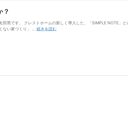
か？
田黑です。 クレストホームの新しく導入した、「SIMPLE NOTE
ス
くない家づくり」 …
続きを読む
タ
ン
ダ
ー
ド
は
「ベ
ス
ト」
と
な
り
得
る
の
か？